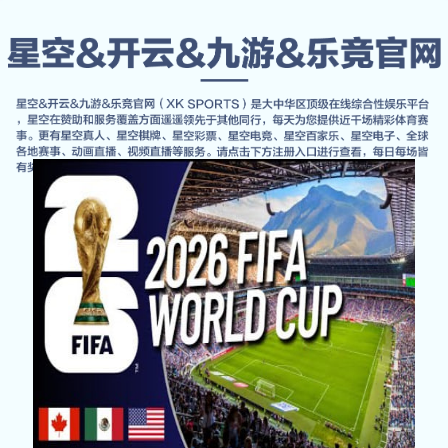
公司快讯
沙克尔04主场迎战纽伦堡争
夺关键三分全力以赴力争胜
利
2026-05-31
在即将到来的比赛中，沙克尔04将在主场迎战纽伦堡，这
场对决对于两队来说都至关重要。沙克尔04正处于争夺联