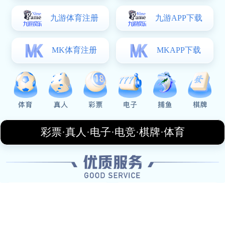
有所提升，也让他学会了以更加积极向上的态度面对生活
中的各种挑战。这种精神力量无疑成为他打破桎梏、创造
佳绩的重要因素。
2、信仰激励追求卓越
对于凯里·欧文而言，体育不仅仅是一项职业，更是一种传
达自己价值观的平台。他认为，通过努力奋斗实现目标，
是对自己信仰最直接的回应。在每一次训练和比赛中，他
都力求做到最好，以此回馈上天给予他的恩赐。
在绝杀瞬间，当其他球员可能由于压力而产生犹豫时，欧
文却凭借坚定的意志与清晰的目标做出了果敢决策。他曾
提到，在这些关键时刻，他总能感受到一种超越自身限制
的力量，那就是来自于他的信念。这份坚定，让他无畏挑
战，在艰难困苦中仍能迎难而上。
同时，他也鼓励年轻运动员要珍惜自己的机会，并始终保
持追求卓越的态度。正是这种坚持不懈、不怕失败、勇于
拼搏的精神，使得许多球迷都深受感染，并愿意追随他的
脚步。这不仅是一个人的成功，更是整个团队精神的一部
分。
3、斋月期间特殊意义