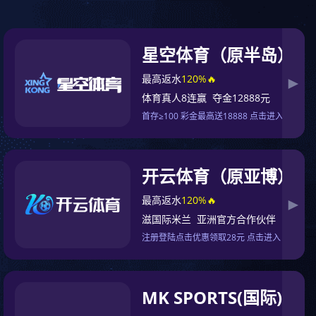
系
米兰电竞官网
播全程回