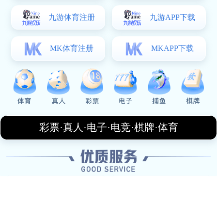
出现失误。而在关键时刻，雷霆核心球员发挥稳定，让球
队保持领先优势。这一节结束时，他们已领先10分，为最
后一节争取了宝贵时间。
2、双方球员表现分析
在这场焦灼对决中，各位球员纷纷展现出了自己的实力。
其中雷霆队明星后卫表现抢眼，他不仅贡献了全场最高的
30分，还送出了多次助攻，是球队获胜的重要功臣。他在
关键时刻掌控比赛节奏，让整个球队信心倍增。
相较之下，太阳队虽然未能取得胜利，但其小前锋同样表
现突出，他也斩获24分，并且在防守端给予了对方极大压
力。他的一次抢断成功转化为快攻得手，让球队士气大
振。此外，中锋在内线拼抢中屡屡获得二次进攻机会，也
是球队能保持竞争力的重要因素。
值得关注的是替补阵容方面，两队均有年轻球员崭露头
角。雷霆的年轻控卫虽然上场时间不多，但他几次突破和
投篮显示出良好的潜力。而太阳的新秀则在防守中展现出
了不错的判断能力，为未来的发展奠定基础。这些年轻人
的崛起预示着两支球队都有美好的未来。
3、教练战术安排探讨