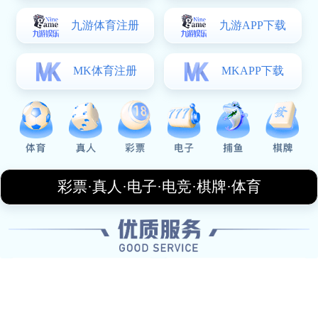
且稳定的表现占据一定优势，而江苏同曦则需要通过团队
协作来弥补个体差异带来的不足。因此，这场比赛将成为
检验双方实力的重要舞台。
2、战术风格与关键球员
辽宁队以快速反击和高效进攻著称，他们通常采取较高强
度的压迫防守，希望通过抢断转化为快速得分。在这种战
术体系中，后卫线的组织能力至关重要，而辽宁队恰好拥
有几位优秀控卫，他们既能突破也能投射，为锋线创造更
多机会。
而江苏同曦则倾向于采用稳扎稳打的战术，通过合理传
导，提高进攻效率。这种方式要求全体球员具备良好的配
合意识及无私奉献精神。虽然同曦在身材和速度上稍显劣
势，但他们可以利用灵活机动性来克制辽宁，对抗其快节
奏打法。
对于这场较量来说，两支球队中都有关键球员值得关注。
辽宁队的大牌明星往往会是决定胜负的重要因素，而江苏
同曦若想逆袭，则必须依靠团队配合和部分核心球员冲击
力来争取主动权。这些细节将在比赛中起到至关重要作
用。