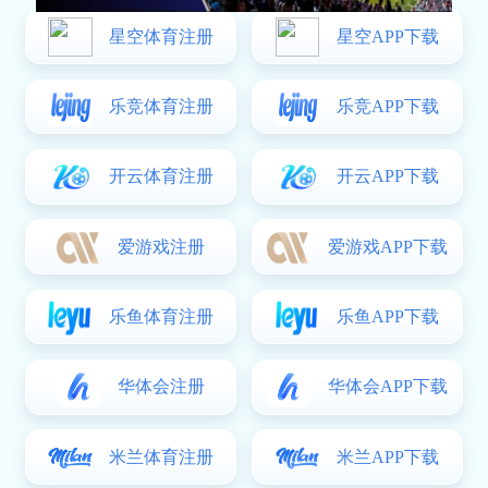
力提升、团队协作、职业生涯规划以及外界压力等四个方
面。通过这些分析，我们可以更好地理解贾雷斯・沃克在
这个赛季所展现出的实力，以及他在未来发展中可能遇到
的问题与机遇。
1、个人能力提升
贾雷斯・沃克的个人能力是在不断磨练中逐渐提升的。他
在技术上具备全面性，不仅能够突破得分，还具备一定的
投射能力。此外，他在防守端也表现出色，能够有效限制
对手的进攻。通过不断参加训练营和友谊赛，他在实际比
赛中积累了丰富经验，为新赛季打下了坚实基础。
除了基本技术外，沃克还注重身体素质的提升。在体能教
练的指导下，他进行了一系列力量和耐力训练，这让他的
爆发力和速度都有了显著提高。这种身体素质上的增强，
使得他能够更加自信地面对对抗，更好地融入快速节奏的
比赛中。
最后，他在心理素质上的成长也是值得关注的一点。随着
比赛经验的积累，沃克逐渐学会了如何应对比赛中的压
力，保持冷静。这种心理上的成熟，使得他在关键时刻能