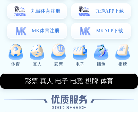
够做出明智选择，为球队贡献更多。
2、团队协作能力
沃克在球队中的角色日益重要，这与他的团队协作能力密
不可分。他不仅善于通过跑动制造空位，还能为队友创造
机会，通过精准传球帮助他们得分。这样的意识使得他成
为球队进攻体系中不可或缺的一环。
此外，沃克与队友之间建立了良好的默契。在多场热身赛
中，他们之间频繁配合，相互了解彼此的打球风格，从而
形成更加流畅的进攻。在这种默契之下，球队整体表现也
随之提升，有助于争取更好的战绩。
同时，他对于年轻球员也展现出了很强的领导力。在训练
过程中，他乐于分享自己的经验，并鼓励其他年轻球员积
极参与，这种积极向上的态度有助于整个团队氛围的改
善，也促进了大家共同进步。
3、职业生涯规划
面对NBA这条充满挑战与机遇的道路，贾雷斯・沃克展现
出了清晰的发展目标。他明确知道自己需要在哪些方面继
续提高，从而制定了一系列切实可行的发展计划，包括加