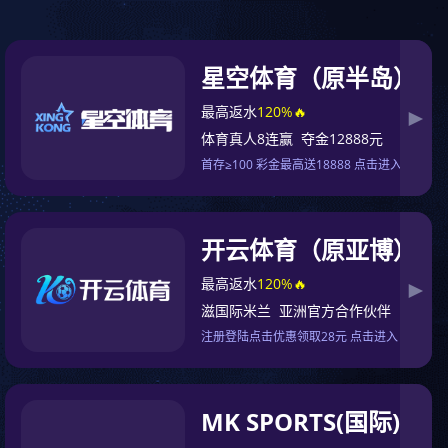
系
米兰电竞官网
特人重返