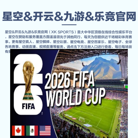
公司快讯
杜兰特重返赛场篮网对决勇
士精彩对抗引发球迷热议
2026-03-19
在NBA的赛场上，球星的回归往往会引发广泛关注与热
议。最近，凯文·杜兰特重返赛场，带领布鲁克林篮网对阵
金州勇士，这场比赛不仅吸引了众多球迷的目光，也成为