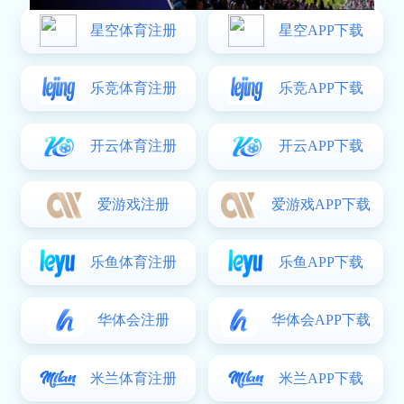
了媒体讨论的焦点。在这场精彩对抗中，杜兰特展现出了
他卓越的篮球天赋和领导能力，而勇士队则凭借其团队配
合与战术执行力回应挑战。本文将从四个方面深入探讨杜
兰特重返赛场对这场比赛产生的影响，包括他的个人表
现、球队之间的战术较量、球迷反应以及未来展望。通过
这些分析，我们将更好地理解这一事件的重要性及其在
NBA赛季中的意义。
1、杜兰特的个人表现
凯文·杜兰特作为一名顶级球员，他的回归自然备受期待。
在对阵勇士的比赛中，杜兰特表现得异常出色，不仅得分
高效，还在防守端发挥关键作用。他利用自己出色的投篮
技术和敏锐的篮球智商，多次为球队创造进攻机会，帮助
篮网拉开比分。
除了得分之外，杜兰特还积极参与到球队防守当中。他通
过灵活的位置移动和精准的抢断，将勇士队的一些进攻机
会化解于无形。这种全方位的发展让他再次证明了自己的
价值，为球队注入了新的活力。
此外，杜兰特在比赛中的领导能力也得到了充分体现。他