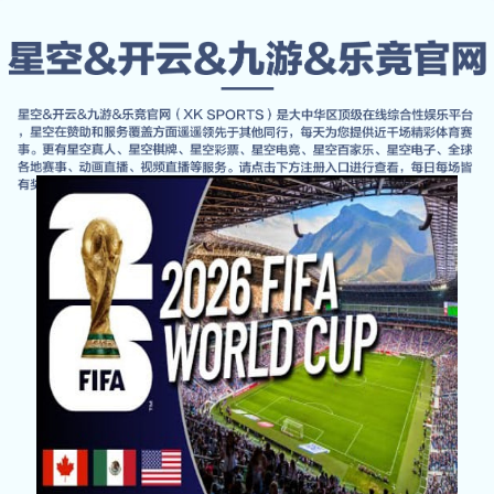
精品项目
2017年CBA季后赛精彩对决
上海队与广厦队的巅峰之战
回顾
2026-04-08
2017年CBA季后赛是一场精彩绝伦的篮球盛宴，其中上海
队与广厦队的对决成为了整个季后赛的巅峰之战。这场比