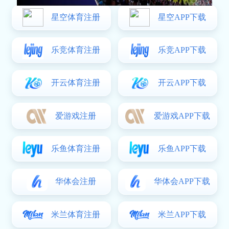
这一场比赛中凭借着强大的进攻火力和团队配合，最终获
得胜利。而活塞队虽然输掉了比赛，但他们的拼搏精神和
顽强斗志同样值得称赞。本文将从四个方面详细回顾这场
精彩对决，包括双方阵容分析、比赛过程回顾、关键时刻
表现以及赛后总结与反思，以期为读者呈现一幅生动的篮
球画卷。
1、双方阵容分析
在这场较量之前，火箭队凭借着全明星后卫詹姆斯·哈登的
出色表现，一直保持着良好的状态。他们的进攻以快速突
破和外线投射为核心，尤其是在三分球方面具备极强威
胁。而活塞队则依靠内线巨兽安德烈·德拉蒙德作为支柱，
其篮下统治力给对手造成了很大压力。此外，活塞还拥有
一些年轻的小将，他们在防守端能够给予球队支持。
火箭队在当时的阵容中，还包括了多位有实力的角色球
员，如阿里扎和贝弗利等，他们提供了丰富的经验，以及
必要的防守能力。在替补席上，火箭也有一些可以随时改
变局势的得分手。而活塞虽然整体实力稍逊，但其主教练
史坦·范甘迪擅长于调整战术，使得球队在面对强敌时仍然