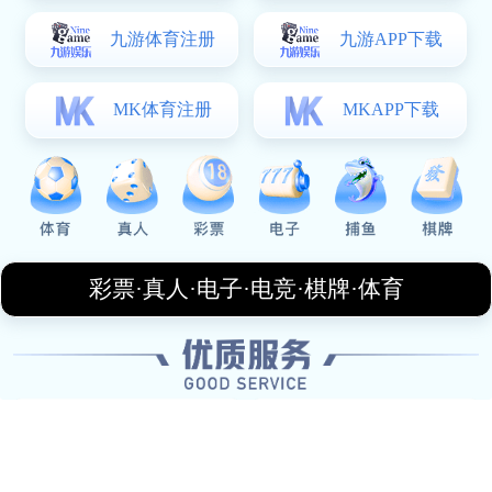
充满竞争力。
总体而言，两支球队都展现出了各自独特的风格及战术安
排。火箭团队注重快速进攻，而活塞则偏向于加强内线控
制，这种截然不同的风格使得本场对决更加引人注目。
2、比赛过程回顾
首节比赛开始后，火箭迅速进入状态，通过哈登的一系列
精准投篮建立起领先优势。然而，活塞并没有轻易放弃，
他们通过德拉蒙德在内线频繁得分逐渐缩小分差。第一节
结束时，两队比分胶着，让观众感受到了悬念。
进入第二节，火箭继续利用快攻打乱活塞防线，而活塞则
利用时间来调整策略，加强外线防守。在这个阶段，两队
互有攻守，比分交替上升，引发了现场观众热烈欢呼。随
着半场结束，两队都积累了不少犯规，为下半场埋下隐
患。
第三节开始后，火箭选择加大防守力度，通过积极抢断反
击再度拉开比分。然而，在关键时刻，活塞通过几次精彩
配合又一次追平比分。最后一节是决定胜负的重要环节，
在关键时刻，哈登站出来承担责任，用连续得分帮助球队
稳住局面，从而锁定胜局。