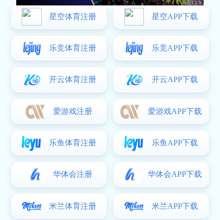
注的焦点。这篇文章将从四个方面对这一话题进行分析：
首先是球员与教练之间的沟通障碍，其次是不同战术风格
带来的影响，再者是外部环境对战术选择的影响，最后探
讨如何实现有效的团队协作。通过这些方面的深入剖析，
我们能够更全面地理解成都滑板队当前面临的问题及其未
来的发展方向。
1、沟通障碍与意见不合
首先，在团队内部，球员与教练之间存在较大的沟通障
碍。许多球员认为，教练在制定战术时未能充分考虑他们
个人的技术特点和比赛中的实际情况。这种缺乏互动和反
馈机制，使得球队内部产生了不少矛盾和摩擦。
其次，由于各自立场不同，球员们往往会对教练提出的战
术建议产生质疑。例如，有些球员可能偏向于更加灵活多
变的进攻方式，而教练则更倾向于稳扎稳打、注重防守的
方法。这种理念上的差异，加剧了双方的不满情绪。
最后，这一沟通障碍不仅影响到了球队气氛，还直接导致
了比赛表现的不稳定。当队员们无法统一思想、达成共识
时，他们在场上的配合就会出现问题，从而影响整体效