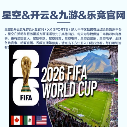
精品项目
成都攀岩队心理素质对比分
析及其对竞技表现的影响探
讨
2026-01-26
本文针对成都攀岩队的心理素质进行对比分析，并探讨其
对竞技表现的影响。文章首先简要介绍了心理素质在体育