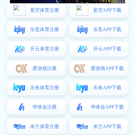
们在比赛和训练中克服恐惧、增强自信的重要因素。通过
科学的方法和创新的训练策略，广州极限运动队不断提升
自身的心理素质，从而在竞争激烈的极限运动领域中脱颖
而出。本文将从四个方面详细探讨广州极限运动队如何通
过提升心理素质，引领极限运动的新风潮，包括心理素质
的重要性、创新训练方法、团队协作与支持，以及对未来
发展的展望。
1、心理素质的重要性
在极限运动中，选手面临的不仅是身体上的挑战，还有巨
大的心理压力。无论是高空跳伞还是滑雪，这些项目都需
要参与者具备良好的心理素质，以应对突发情况和高度紧
张的环境。因此，心理素质成为了成功与否的关键因素之
一。
良好的心理素质可以帮助选手有效管理焦虑情绪，使其能
够专注于比赛，提高表现。在高压环境下，选手往往容易
产生恐惧和不安，而具备强大心理素质的人则能迅速调整
心态，以积极的状态面对挑战。
此外，在团队合作的过程中，成员之间也需要建立相互信