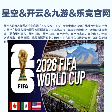
精品项目
多特蒙德球迷暴力事件导致
欧冠客场禁赛三场并罚款50
万欧元
2026-03-13
近期，多特蒙德球迷因暴力事件而受到严厉处罚，欧足联
对该俱乐部做出了禁赛三场及罚款50万欧元的决定。这一