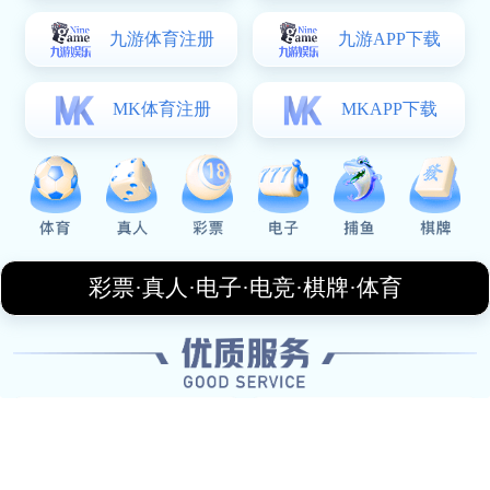
中，V5未能及时调整自己的战略，这也暴露出其对于节奏
变化反应不够灵活的问题。这一方面体现出经验上的不
足，同时也显示出面对强敌时心理素质的重要性。
2、战术执行与应变能力
战术执行是决定比赛成败的重要环节。在这场较量中，两
队都有各自明确的战术布局，但实施效果却大相径庭。
JDG以其清晰而有效率高的团队配合著称，每位选手都能
够很好地理解并执行团队指令。在多次团战中，他们展现
出了高效的分工合作，使得每一次攻击都能产生最大效
果。
相较之下，虽然V5在初期展示了一定程度上的战术灵活
性，但随着比赛深入，其整体协调性逐渐减弱。在某些情
况下，个别选手过于追求个人表现而忽视团队配合，这导
致他们无法形成有效输出。例如，在一次重要团战前，一
名核心输出位置因为判断失误未能及时到位，从而造成团
队整体实力下降。
此外，应变能力也是本场比赛中的一个亮点。当面对突发
状况时，JDG展现出了极强的适应能力，无论是人员调动
还是技能释放，都能够迅速作出反应。而V5虽然拥有年轻