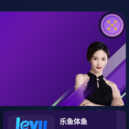
首页
知道
米兰电竞
精品项目
公司快讯
集团服务
联
将赵娜的成长之路与