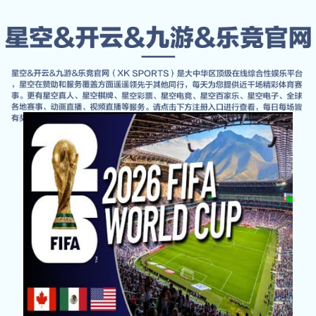
公司快讯
和平精英战场上FPX快攻策
略的成败分析与反思
2026-01-17
本文将围绕《和平精英》战场上FPX战队的快攻策略进行
深入分析与反思。首先，文章将对FPX的快攻策略进行概
述，包括其基本理念和实施方式。接着，从四个方面详细