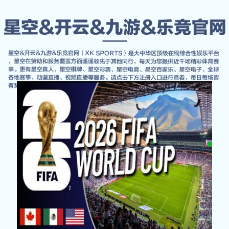
公司快讯
曼联与曼城激战正酣直播洗
脚服务让球迷尽享舒适体验
2026-05-25
在当今足球界，曼联与曼城的对决无疑是备受瞩目的盛
事。这场德比大战不仅吸引了大量球迷的关注，更成为了
众多媒体争相报道的焦点。然而，随着比赛的临近，越来