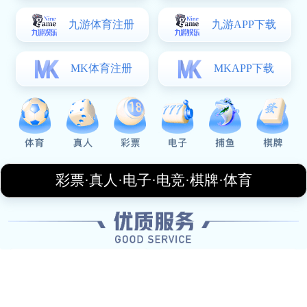
悬念，让人无法预料最终结果，从而增加了观看比赛时的
期待感。
为了更好地满足广大球迷对于这场德比战的热情，各种观
赛模式应运而生。其中，通过直播平台提供洗脚服务，为
现场及线上观众带来了新的选择，使得观看比赛不仅仅局
限于视觉上的享受，更添加了一份身体和精神层面的放松
体验。
2、洗脚服务特色
直播洗脚服务作为一种新兴现象，其最大的特点就在于结
合了传统观赛方式与现代休闲理念。首先，这项服务不再
只是简单地观看比赛，而是在家中或指定地点，通过专业
人员提供足浴护理，让球迷们在享受比赛过程中，也能得
到身体上的呵护。
其次，这项服务通常搭配特定套餐，包括茶水、零食等，
以供给看球者充分的营养和能量补给。在这种情况下，欣
赏精彩赛事变成了一种全方位、多层次的享受体验，让人
们不仅沉浸于比赛本身，也陶醉于这份奢华与舒适之中。
此外，这项创新性的洗脚服务还特别注重环境氛围营造，
在整个过程中，会播放轻音乐或相关赛事解说，使得整个