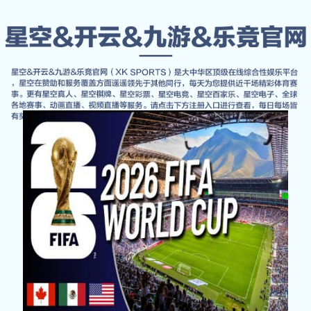
公司快讯
明尼苏达对阵圣何塞的精彩
对决分析与赛前预测
2026-05-23
本文将对明尼苏达对阵圣何塞的精彩对决进行深入分析与
赛前预测。首先，我们将从两队的历史交锋记录入手，探
讨双方在以往比赛中的表现和战术布局。接下来，分析两