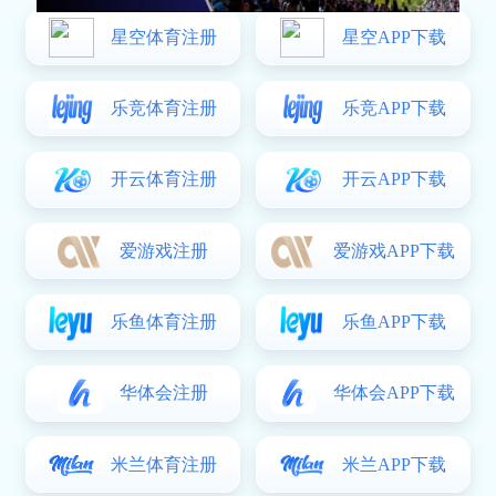
队当前的整体实力，包括球员状态、伤病情况以及近期表
现等。此外，我们还会关注主教练的战术安排，以及他们
如何针对对手做出调整。最后，将根据以上分析，给出本
场比赛的最终预测和看法。希望通过这篇文章，能够为广
大球迷提供更全面、更深入的赛事信息。
1、历史交锋记录
明尼苏达与圣何塞在过去几年的交锋中呈现出一种相互制
衡的态势。在双方最近的几场比赛中，两队都展现出了各
自独特的竞争风格。例如，在上赛季的一次碰面中，明尼
苏达以微弱优势战胜了圣何塞，而在此前的一场较量中，
则是圣何塞取得了胜利。这种交替胜负不仅反映了两队实
力相近，也显示了比赛的不确定性。
值得注意的是，从整体交锋记录来看，明尼苏达略占上
风，但这种优势并不明显。过去十场交锋中，明尼苏达赢
得五场，而圣何塞则获胜四场，其余一场平局。这种小幅
度领先也使得本场对决充满悬念，各方都期待着谁能在关
键时刻把握机会。
此外，两队在主客场表现上的差异也是需要考虑的重要因