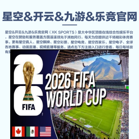
公司快讯
山口对阵冈山绿雉精彩直播
全程回顾与赛后分析
2026-05-10
本篇文章将对山口对阵冈山绿雉的精彩直播进行全面回顾
与赛后分析。比赛在球迷的期待中展开，双方球队都展现
出了极高的竞技水平和拼搏精神。我们将从四个方面进行