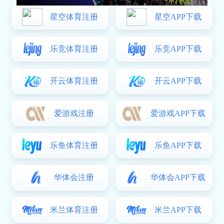
接着，我们将详细分析本场比赛中的关键时刻，包括双方
的战术安排、球员表现以及教练策略等方面。此外，我们
还会探讨比赛后期的激烈情况，特别是最后几分钟的关键
得分和防守。最后，我们将在总结部分归纳整场比赛的看
点，并展望未来两队在赛季中的发展趋势。
1、比赛背景与球队状态
勇士队和奇才队都是NBA联盟中有着悠久历史和丰富文化
底蕴的球队。本赛季，勇士队凭借其强大的阵容和出色的
团队配合，再次成为夺冠热门。虽然他们在前几个赛季经
历了一些起伏，但随着核心球员状态恢复，尤其是库里的
领导下，勇士展现出了强劲的竞争力。
相比之下，奇才队则面临更多挑战。他们在本赛季初期遭
遇了一些伤病困扰，导致球队整体发挥不稳定。然而，随
着年轻球员逐渐成长并融入体系，奇才有望在未来几场比
赛中迎来好的结果。这场对决不仅关乎胜负，更是两支球
队当前形势的一次重要考验。
为了更好地理解这场比赛的重要性，我们需要关注到双方
在过去几周内的表现。勇士凭借连续胜利巩固了自己的排