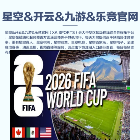
公司快讯
中国对阵叙利亚足球比赛直
播全程回顾与精彩瞬间分析
2026-04-16
本文将对中国对阵叙利亚的足球比赛进行全程回顾与精彩
瞬间分析。通过对比赛的前期准备、比赛过程中的关键时
刻、双方球队表现的分析以及赛后总结，全面展现这场引