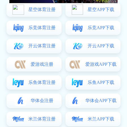
团队配合和年轻球员的迅猛成长，在季后赛中展现出了强
大的竞争力。而猛龙队自从夺得冠军以来，也一直保持着
一定的实力，他们依靠丰富的比赛经验和稳健的防守体
系，将成为凯尔特人的劲敌。本文将从四个方面详细分析
这场对决：两队阵容、历史交锋、战术策略以及球员表
现，以探讨谁能在这场争夺中笑到最后。
1、两队阵容深度分析
凯尔特人队本赛季阵容深度令人惊叹，球队核心杰森·塔图
姆带领一众年轻球员，如贾伦·布朗和马库斯·史玛特，形
成了强大的进攻火力。同时，球队还通过交易得到了一些
老将补充，这些老将不仅能够提供稳定性，还能为年轻球
员传授丰富的比赛经验。在替补席上，像罗密欧·兰福德这
样的年轻人也逐渐崭露头角，提升了球队整体实力。
相较之下，猛龙队同样拥有不俗的阵容配置。虽然失去了
当年的超级巨星卡怀·伦纳德，但他们依然有着以弗雷德·
范弗利特为首的一批优秀球员。此外，帕斯卡尔·西亚卡姆
作为全明星球员，他在进攻端和防守端都扮演着重要角
色，可以说是球队的绝对核心。替补席上的诺曼·鲍威尔等