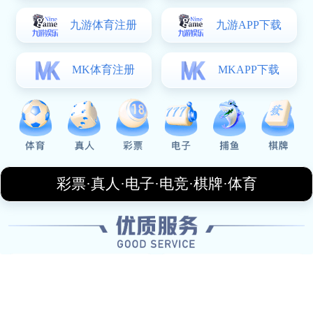
友如米德尔顿等受益匪浅。相比之下，76人则依赖于乔尔·
恩比德和本·西蒙斯这对双星组合，他们在攻防两端都具备
极高的威胁性，但由于缺乏外线投射，这让球队在面对强
敌时略显单调。
因此，在进入季后赛时，两支球队都希望能够发挥各自优
势，实现逆袭并争夺总冠军。雄鹿作为热门球队，自然肩
负着巨大的期待；而76人则希望通过调整找到最佳状态，
从而打破外界对于他们的不看好。从这个角度来看，这场
较量不仅仅是一场比赛，更是一场团队精神与个人能力之
间碰撞的盛宴。
2、明星球员个人表现
毫无疑问，在这轮系列赛中，扬尼斯·阿德托昆博是最耀眼
的明星之一。他以其惊人的身体素质和超强运动能力，不
断撕扯着76人防线。在系列赛中，他多次上演扣篮暴击，
让观众为之震撼。同时，他也展现了自己的传球视野，为
队友创造机会。数据显示，在这轮系列赛中，他每场平均
贡献超过30分，并且在篮板和助攻上也有出色的数据表
现。