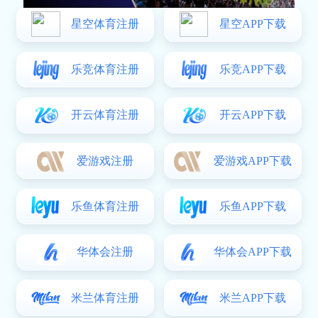
各自的明星球员和独特的战术风格，使得这场系列赛充满
了悬念与精彩瞬间。在本文中，我们将从四个方面深入回
顾这一激烈的对抗：首先是双方球队在赛季中的表现及其
背景，其次是关键球员的个人表现及影响，再者是比赛策
略与战术布置，最后则是一些经典瞬间和数据分析。这些
内容将帮助我们更全面地理解雄鹿与76人在2020年季后
赛中的激战过程及其背后的故事。
1、球队背景与赛季表现
在2020年NBA季后赛之前，密尔沃基雄鹿队以60胜22负
的骄人战绩结束常规赛，成为东部第一。他们依靠强大的
防守和高效的进攻体系，尤其是字母哥扬尼斯·阿德托昆博
的出色发挥，让球队在常规赛中占据了绝对优势。而费城
76人队则经历了一段相对波折的常规赛，以43胜30负的
成绩位列东部第六。尽管阵容实力不俗，但他们在伤病和
化学反应上的问题限制了整体表现。
雄鹿队本赛季最大的亮点无疑是字母哥，他不仅赢得了
MVP，还展现出了全能型球员的风范。他在场上的统治力
让许多对手感到恐惧，而他的突破和配合能力也让周围队