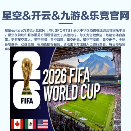
公司快讯
2020年NBA季后赛雄鹿与
76人激战回顾及精彩瞬间分
析
2026-04-11
2020年NBA季后赛期间，密尔沃基雄鹿队与费城76人队
的对决成为了球迷们津津乐道的话题。两支球队分别拥有