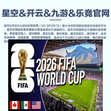
公司快讯
阿拉戈斯与帕梅拉斯激战正
酣谁将赢得这场足球盛宴的
胜利
2026-03-27
在足球的世界中，阿拉戈斯与帕梅拉斯之间的对决无疑是
一场备受瞩目的盛宴。两支球队在各自的联赛中表现优