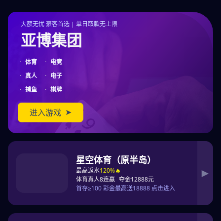
公司快讯
诺伊尔重伤缺席整个赛季拜
仁急寻德赫亚顶替救火
2026-03-25
在德甲联赛中，拜仁慕尼黑的门将诺伊尔因重伤缺席整个
赛季，这一消息无疑对球队造成了巨大的打击。作为球队
的核心球员，诺伊尔不仅是防线的最后一道屏障，更是队