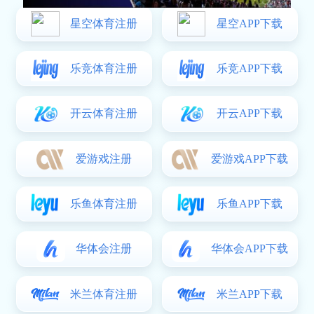
技术的较量，更是心灵与意志的碰撞。西班牙以其华丽的
传控风格和强大的进攻能力著称，而韩国则凭借快速反击
和顽强防守赢得了世界各地球迷的支持。这场比赛不仅为
两国之间增进了理解与友谊，同时也让观众看到了不同文
化背景下足球所蕴含的深厚内涵。通过对比赛战术、球队
精神、球员表现以及观众互动等方面的分析，我们可以更
加深入地理解这场友谊赛的重要性及其带来的启示。
1、战术较量：技术与策略
在本场友谊赛中，西班牙队展现出了其传统的传控打法。
这种战术强调球员间精准的配合和不断地移动，通过短传
来控制比赛节奏。西班牙队员们在场上流畅的配合令对方
难以招架，他们利用小范围内快速传递，将韩国防线撕
开，为前锋创造机会。
相比之下，韩国队则采取了高压逼抢战术。他们通过积极
追踪持球者，试图在第一时间就夺回球权。同时，在防守
时他们会尽量进行区域防守，以减少西班牙队传控时所能
施展的空间。这种紧凑有序的防守体系，使得韩国能够有
效化解多次威胁。