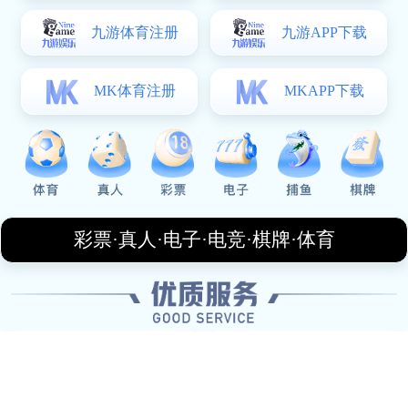
随着比赛进行，两支球队都根据场上的局势不断调整战
术。西班牙试图加强边路进攻，并通过后排插上来寻求突
破；而韩国则加大了反击力度，希望借助速度优势进行致
命一击。这种相互之间策略上的博弈，使得整场比赛充满
悬念，也充分体现了足球作为一种团队运动所需具备的智
慧。
2、团队合作：凝聚力的重要性
无论是西班牙还是韩国，在这场友谊赛中，都体现出了强
烈的团队精神。在足球这个集体项目中，个人能力固然重
要，但更为关键的是如何将个体力量融合成一个整体。西
班牙队员之间默契十足，无论是在进攻还是防守时，他们
总能找到彼此的位置，相互配合，从而形成强大的攻击链
条或坚固防线。
对于韩国队而言，其团队合作同样不可忽视。在面对实力
强劲的对手时，整个球队必须团结一致，共同付出努力，
以最大限度发挥出每位球员的潜力。他们在比赛中的拼搏
精神，为球队提供了无形动力，每一次奋力拼抢都激励着
全队士气。
这种团队合作并不仅限于技战术层面，还体现在心理建设