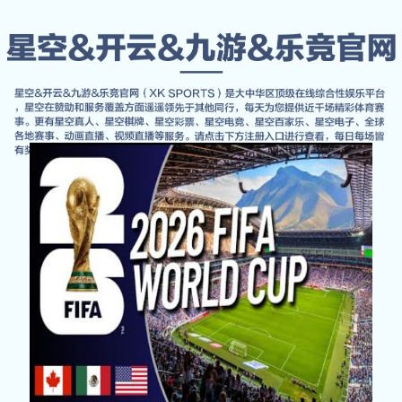
公司快讯
纽波特与布莱克本激战正酣
谁能在这场较量中笑到最后
2026-03-23
在当今体育竞技的舞台上，纽波特与布莱克本的对抗成为
了众人瞩目的焦点。这场较量不仅仅是两支球队之间的比
拼，更是战术、心理和团队精神的全面较量。本文将从四