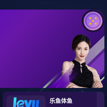
首页
知道
米兰电竞
精品项目
公司快讯
集团服务
联
哥斯达黎加精彩对决