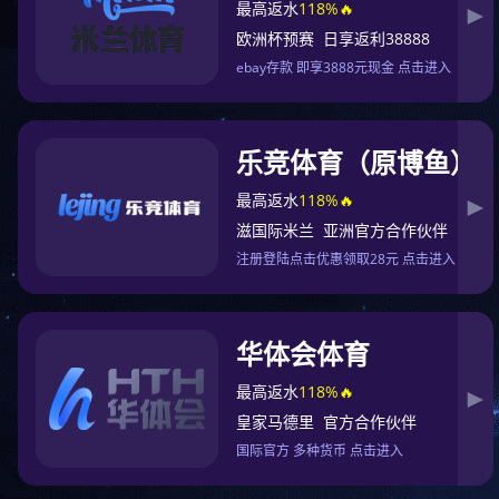
回顾与
2026-03-23
在最近一场备受瞩目的
而努力，展现出高水平
及战术布置、比赛进程
更好地理解比赛的精彩
为未来类似比赛提供一
1、赛前
在秘鲁与哥斯达黎加的
练，以确保球队能在比
方防线。
与此同时，哥斯达黎加
分析对手的强项与弱点
用机会寻找进攻空间。