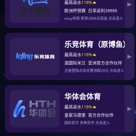
后赛的
2026-03-22
在NBA季后赛的舞台上
实力，也揭示了季后赛
都值得细细品味。本文
的影响，以及最终结果
本年度季后赛中的一大
1、第一
生林狼与马刺之间的首
局阶段，两队都显得十
开，从而影响接下来的
随着时间推移，竞争愈
的小前锋不断制造杀伤
己支持的球队呐喊助威