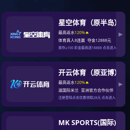
系
米兰电竞官网
NBA季