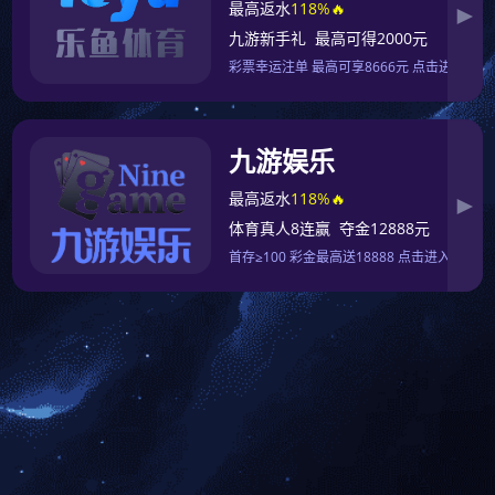
开战斗的真相
”的战斗中，梅加与迪波特斯两位传奇人物展开了一场前所未有
括双方的背景、战斗策略、心理博弈和最终结果。通过对这场激
锋中笑到最后，并进一步理解他们之间复杂的恩怨情仇。这不仅
，一次关于胜利与荣耀的追求。在文章的最后，我们将总结这一
与迪波特斯的背景
家，从小便展现出过人的天赋。他在各大武术比赛中崭露头角，
斯则是一名受人尊敬的格斗冠军，他不仅拥有强大的力量，还具
自己独特的方法征服了无数对手，积累了丰厚的人气。
之间还存在着一些历史渊源。早年间，他们曾在一次比赛中相遇
他心中的一道伤疤。因此，在这次巅峰对决中，他不仅要为自己
者。