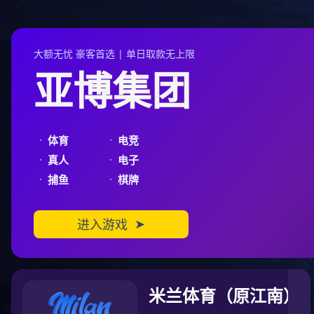
公司快讯
梅加与