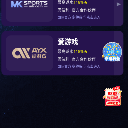
文将从四个方面对本泽马
球员的榜样作用以及未来
为不可或缺的一员。接
造了他的职业生涯。此
轻球员学习的榜样。最
本篇文章旨在揭示本泽马
对严密防守时，他都能轻
外，本泽马还具备出色的
势灵活调整自己的位置，