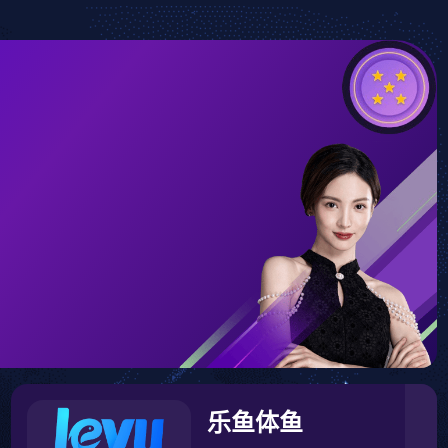
首页
知道
米兰电竞
精品项目
公司快讯
集团服务
联
在足球历史上的地位