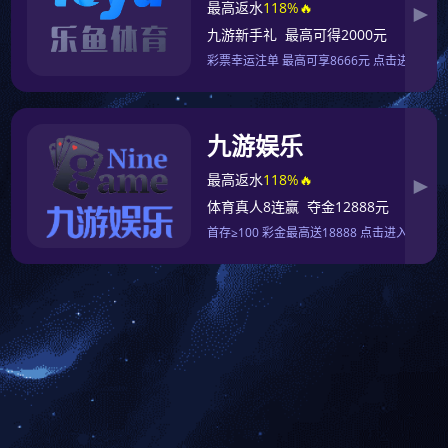
未来发展展望
的杰出球员之一，其在足球历史上的地位与影响力不容忽视。本
的技术特点与战术适应能力、在俱乐部和国家队的成就、对年轻
们会探讨本泽马出色的技术能力和战术理解力，使他在比赛中成
家马德里和法国国家队所取得的辉煌成就，以及这些成就如何塑
的积极影响也将被讨论，他不仅是一名优秀的前锋，更是许多年
未来的发展，分析他可能面临的新挑战和机遇。通过全面剖析，
及其未来潜力。
特点与战术适应
特点著称。他拥有极强的控球能力，无论是在狭小空间内还是面
能够有效地参与到球队的进攻组织之中，并为队友创造机会。此
准的直塞球或横传帮助球队打破对方防线。
，本泽马在场上的战术适应性也是一大亮点。他可以根据比赛形