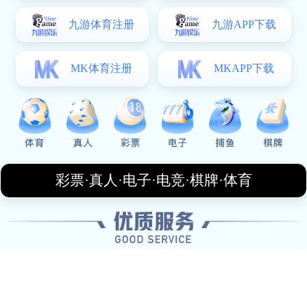
其竞技水平。
2、韩国足球的独特魅力
韩国足球同样拥有深厚的文化底蕴，自1960年代起便开始
崭露头角。在2002年世界杯上，韩国队闯入四强，让全世
界看到了其强大的实力。这一成就推动了国内足球运动的
发展，使更多年轻人投入到这项运动中。
近年来，随着K联赛的发展和职业化进程加快，韩国涌现
出了一批优秀球员，如孙兴慜等，他们不仅在国内联赛中
表现突出，还活跃于欧洲顶级联赛，为国家队增添了不少
实力。同时，由于强大的青训体系，韩国每年都有大量新
秀涌现，为球队注入新鲜血液。
同时，韩国队以其严谨的战术纪律和体能优势著称，在比
赛中常常能够通过高强度压迫来限制对手发挥。这种风格
使得韩国队在面对技术型球队时也能占据一定优势，有效
提高了他们与其他传统强队交手时的胜算。
3、两国球队的重要交锋回顾
智利与韩国之间的历史交锋虽然不算频繁，但每一次碰面
都充满悬念。其中最为著名的一场比赛是2014年世界杯小