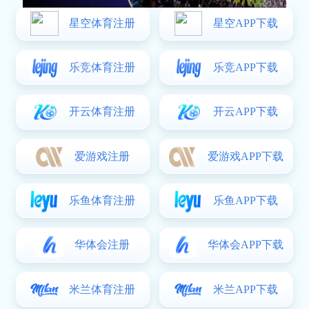
拥有各自独特的风格和战术，球迷们对于这场比赛充满了
期待。布伦特福德作为主场球队，将利用主场之利力争取
得胜利，而伊普斯维奇则希望在客场展现出强大的竞争
力。这篇文章将从四个方面详细探讨这场比赛，包括两队
的历史交锋、近期状态、战术分析以及球迷氛围，为大家
呈现一幅生动的足球画卷。
1、两队历史交锋回顾
布伦特福德与伊普斯维奇之间的历史交锋记录颇为丰富，
两队在英格兰足球联赛中多次相遇。回顾过去几年的交
锋，可以发现双方都曾有过辉煌的表现。在某些关键赛事
中，布伦特福德凭借主场之利获得了一系列胜利，而伊普
斯维奇也曾在客场给对手带来惊喜。
根据统计数据，近几次交锋中，两队的胜负各占半边，有
时候甚至出现平局。这种胶着状态使得双方在面对面时更
加小心翼翼，各自会尽量发挥出最好的水平，以期争取胜
利。
此外，历史上布伦特福德和伊普斯维奇也曾有过一些经典
对抗，这些比赛不仅仅是分数上的较量，更是精神层面的