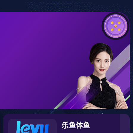
首页
知道
米兰电竞
精品项目
公司快讯
集团服务
联
代迎战上海申花力争