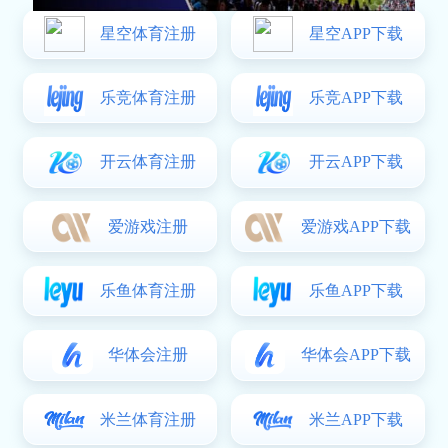
价值。在这篇文章中，我们将从四个方面深入探讨厄德高
如何领衔球队新篇章，展现足球魅力与团队精神的完美结
合。首先，我们将分析他的个人技术如何为球队增添光
彩；其次，讨论他在场上的领导能力及其对队友的影响；
第三部分将聚焦于他如何通过比赛传递团队精神；最后，
我们将探讨厄德高和球队共同创造的新战术理念，为未来
的发展奠定基础。通过这些角度，我们可以更全面地理解
厄德高及其所在球队所蕴含的深厚内涵。
1、个人技术之美
厄德高以出色的控球能力和精准的传球技巧而闻名，他在
场上的每一次触球都仿佛是一幅艺术作品。他的过人技巧
不仅让对手防不胜防，更是为队友创造了无数得分机会。
这种个人技术不仅提升了比赛观赏性，也增强了全队的进
攻效率。
此外，厄德高还有着极强的视野和判断力，他能够准确预
判比赛形势，在关键时刻做出最佳决策。这样的能力，使
得他能够在快速变化的场上环境中保持冷静，从容应对各
种挑战。他的一脚传球常常能打破对方防线，直接找到前