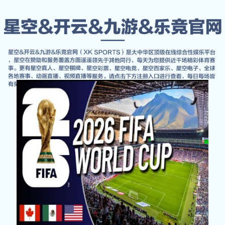
公司快讯
厄德高领衔球队新篇章展现
足球魅力与团队精神的完美
结合
2026-03-12
厄德高，作为现代足球的杰出代表之一，不仅在个人技术
上表现突出，更在团队精神与魅力的结合上展现了独特的