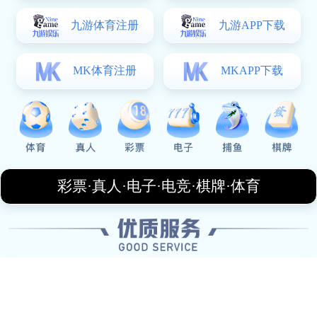
锋，让人叹为观止。
最重要的是，厄德高并不满足于个人表现，他始终把团队
放在首位。他愿意为队友创造空间，并主动回收防守，这
种无私的态度使得他的个人技术更具感染力，激励着整个
团队向前迈进，共同追求胜利。
2、卓越领导能力
作为球队的重要核心，厄德高展现出了非凡的领导才能。
在比赛中，他总是第一个站出来承担责任，无论是进攻还
是防守，他都以身作则，用实际行动鼓舞着身边的人。这
样的气质使得他成为队友心中的“指挥官”。
此外，厄德高善于沟通，总能及时调整场上的战术布局。
他会根据比赛进程不断给予队伍信心，同时也能有效地传
达教练意图，让整个团队保持一致。这种良好的沟通，使
得球队在复杂局面下依然能保持高度协作。
更重要的是，他懂得倾听队友们的意见，通过建立相互信
任和尊重来提升整体士气。这种包容性的领导风格，使得
每位成员都能感受到自己的价值，从而自发地去追求更好
的表现，实现真正意义上的团队合作。