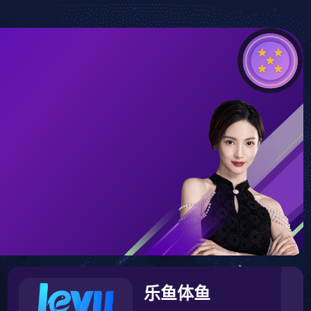
首页
知道
米兰电竞
精品项目
公司快讯
集团服务
联
球队的个人能力揭秘