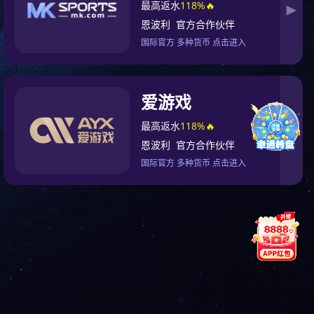
文章首先介绍了个人技术
配合等方面的表现。接
合实际案例总结重庆排球
解。
球和拦网等，它们直接影
整体水平较高，这为比赛
对方防守情况灵活调整策
。
队的传球手通过不断练