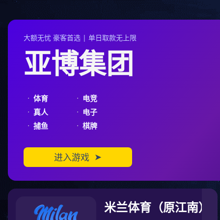
公司快讯
重庆排