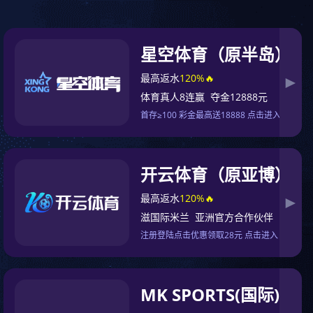
系
米兰电竞官网
与排球技