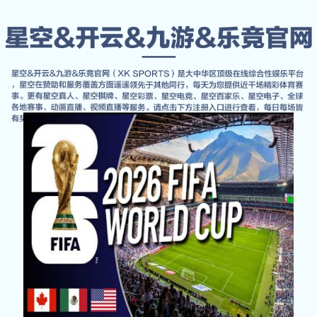
精品项目
热议王者荣耀FPX战队如何
通过耐力变革提升竞技表现
与团队协作能力
2026-02-10
本文将围绕王者荣耀FPX战队如何通过耐力变革提升竞技
表现与团队协作能力进行深入探讨。首先，我们将分析耐