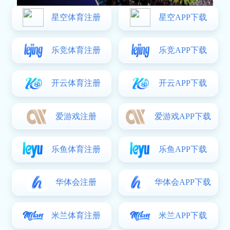
力在竞技游戏中的重要性，尤其是在高强度比赛中对选手
的影响。接着，文章将探讨FPX战队如何进行科学的训练
和心理辅导，以增强团队的整体耐力。随后，我们将讨论
耐力与团队协作之间的关系，以及FPX战队在这方面所采
取的具体措施。最后，将总结FPX战队耐力变革带来的积
极成效，并展望未来的发展方向。通过这样的分析，我们
希望能为广大电竞爱好者提供启示，彰显耐力在职业电竞
中的关键作用。
1、耐力的重要性
在王者荣耀等竞技类游戏中，选手们需要长时间保持高度
集中和快速反应，这就对他们的身体和心理耐力提出了极
大的挑战。在高强度的比赛中，一名选手如果无法持续投
入精力，很容易出现失误或判断错误，从而影响整场比赛
的结果。因此，提升选手的耐力不仅是为了改善个人表
现，也是为了增强整个团队在长时间对抗中的竞争能力。
对于FPX战队而言，在赛季初期就意识到这一点。他们通
过科学的数据分析和体能测试，找出了每位成员在体能上
的不足之处。这种针对性的训练不仅帮助选手提高了体能