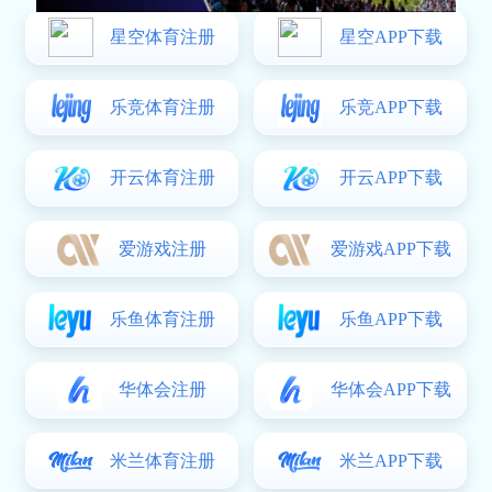
界与训练理念，包括团队凝聚力、科学训练方法、心理素
质培养以及文化传承与创新。通过这些方面的探讨，能够
更全面地理解深圳乒乓球队如何在激烈的竞争中脱颖而
出，以及其背后深厚的精神内涵和系统化的训练机制。
1、团队凝聚力的重要性
团队凝聚力是深圳乒乓球队成功的重要因素之一。在这支
队伍中，成员之间不仅是竞技关系，更是深厚的友谊。教
练员通过组织丰富多彩的团建活动，增强队员之间的相互
了解和信任，从而提高整个团队的默契度。这样的氛围使
得每一位队员都能感受到集体荣誉感，这种情感成为他们
拼搏进取的不竭动力。
此外，教练在日常训练中也强调团队合作的重要性。在对
抗训练时，队员们被鼓励互相支持、交流经验，即使是在
单打比赛中，也会有队友给予战术上的指导。这种相互支
持不仅提升了个人技术水平，还有效增强了团队整体实
力。
最后，深圳乒乓球队定期举行合宿训练，通过长时间集中
训练来增进彼此之间的配合与默契。在这样的环境下，队