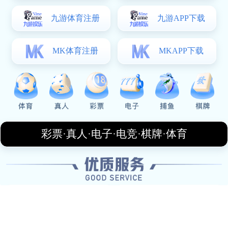
此外，杭州足球队还注重间歇性训练，这种方法可以模拟
比赛中瞬时切换速度与强度的需求。在规定时间内进行短
暂、高强度的冲刺，然后再进行低强度恢复，这样可以有
效提高球员在实际比赛中的适应能力。这种方法能够帮助
球员在疲劳累积时保持较高水平的竞技状态，是提升耐力
的一项重要手段。
最重要的是，球队会定期评估每位球员的体能状况，并据
此调整个人化训练计划。这种针对性的训练不仅使得每名
球员都能最大限度地发挥自己的潜能，也大大降低了受伤
风险，提高了整体团队表现。因此，在耐力提升方面，科
学合理且个性化的训练策略至关重要。
2、营养支持的重要性
除了科学合理的训练之外，营养也是影响球员耐力的重要
因素。杭州足球队非常重视运动员的饮食结构，通过专业
营养师制定个性化饮食方案，以保证每位球员摄入充足且
均衡的营养成分。在日常饮食中，应包含丰富碳水化合
物，以提供持续稳定的能量来源，同时保证蛋白质和脂肪
摄入充足，以促进肌肉修复和生长。