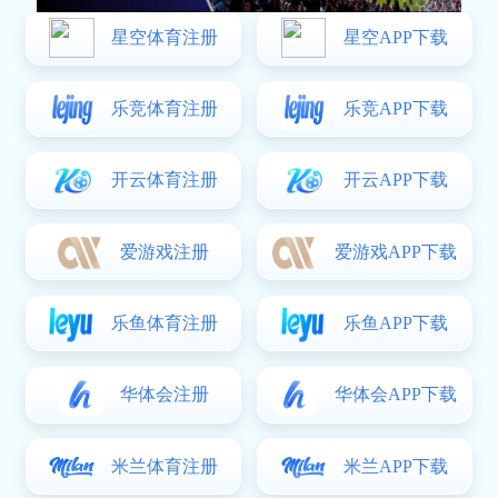
面，揭示如何从根本上增强运动员的耐力表现。首先，文
章将介绍杭州足球队在日常训练中所采用的耐力提升技
巧，包括有氧与无氧结合的训练方式。接着，将重点阐述
营养的重要性，尤其是如何通过合理饮食来支持体能消耗
和恢复。此外，心理素质对运动员表现的影响也将得到充
分讨论，从而说明良好的心理状态如何助力于耐力提升。
最后，我们将分析比赛中的实际应用情况，以及如何通过
战术安排提高整体团队的耐力表现。整篇文章力求为读者
提供一个全方位、多层次的了解，使其对杭州足球队的耐
力分析有更深刻的认识。
1、训练方法探讨
杭州足球队在耐力训练方面采取了一系列系统化的方法，
以确保球员能够应对高强度比赛带来的挑战。一方面，球
队强调有氧和无氧相结合的训练模式。有氧运动如长跑和
游泳，有助于提高心肺功能，而无氧运动则通过短时间高
强度的冲刺，提高肌肉力量和爆发力。这种综合性的训练
方案，不仅锻炼了球员身体各个部位，还有效增强了他们
在比赛中的持久战斗能力。