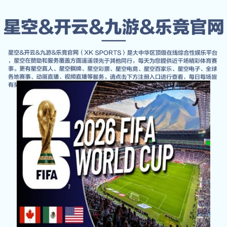
精品项目
杭州足球队耐力解析：从训
练到比赛的全方位探索与提
升
2026-02-02
本文旨在深入探讨杭州足球队的耐力训练与提升，通过全
面分析训练方法、营养支持、心理素质及比赛策略四个方