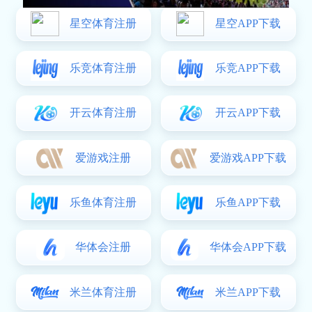
球员的发挥，展现出了强大的实力，而快船则依靠其深厚
的阵容和战术灵活性也不甘示弱。本文将从四个方面分析
这场季后赛对决，包括两队的常规赛表现、核心球员分
析、战术布置及比赛关键时刻回顾，最终归纳总结这场精
彩对抗所带来的启示和影响。
1、常规赛表现回顾
在2022-2023赛季，丹佛掘金以53胜29负的佳绩结束常
规赛，以西部第一身份晋级季后赛。他们在攻防两端均表
现出色，进攻效率高居联盟前列，尤其是在主场作战时更
是如鱼得水。此外，掘金队伍整体健康状态良好，尽管有
些伤病困扰，但主要核心球员大部分时间保持比赛状态，
为他们打下了坚实基础。
相比之下，洛杉矶快船经历了一些波折，他们以44胜38负
的成绩排名西部第五。在常规赛期间，多次出现核心球员
缺席或受伤情况，这让球队不得不进行多次阵容调整。然
而，即便如此，他们依然展现出极强的竞争力和韧性，在
面对强敌时屡次取得胜利，让人刮目相看。
两队在常规赛中的交锋记录也展示了各自实力。掘金在与