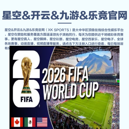
精品项目
掘金与快船季后赛对决分析
及赛季表现回顾
2026-05-21
在2023赛季的NBA季后赛中，掘金与快船的对决成为了
球迷关注的焦点。两支球队在常规赛中的表现为他们在季
后赛的交锋奠定了基础。掘金凭借出色的团队配合和明星