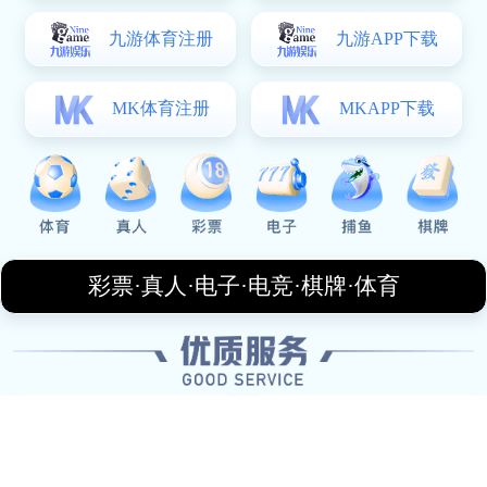
快船的直接对话中多次取得胜利，这不仅增强了他们的自
信心，也为即将到来的季后赛打下了心理优势。但快船并
非易于击败，他们也具备突出的反击能力，这使得双方在
季后赛系列战中都充满悬念。
2、核心球员分析
掘金队的大当家约基奇无疑是全联盟最具威胁性的内线球
员之一。他凭借卓越的传球视野和个人得分能力，不仅能
够自己创造进攻机会，还能为队友提供大量助攻。在本赛
季，他继续保持着MVP级别的表现，是球队攻防转换的重
要枢纽。此外，他在关键时刻冷静果断，使得掘金能够稳
住局面。
而对于快船而言，莱昂纳德与乔治是不可或缺的重要人
物。莱昂纳德作为超级巨星，其丰富的大赛经验使他能够
在压力之下发挥出色。而乔治则提供了另一种得分选择，
两人之间默契配合，可以有效地撕开对方防线。但二人的
健康状况一直是快船能否走远的重要变量，当他们同时处
于最佳状态时，无疑是一支难以抵挡的力量。
此外，两队还有其他角色球员同样值得关注。比如掘金的
小波特以及快船的曼恩，都能在关键时刻挺身而出，为球