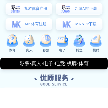
角度来看，这场比赛注定是一场悬念重重的精彩较量。
2、近期状态分析
近期状态无疑是判断比赛胜负的重要因素。广厦队在最近
几轮联赛中的表现相当稳定，多名核心球员保持良好的竞
技状态，整体配合默契。他们通过不断磨合已形成了一套
流畅高效的进攻体系，在防守端也显得更加坚固。
相比之下，四川队最近遭遇了一些起伏。在经历一段低迷
期后，他们逐渐找回了自信，通过调整阵容与战术，使得
整体表现有所回暖。不过，相比广厦来说，他们仍需更多
时间来巩固团队配合，以应对接下来更为严峻的挑战。
综上所述，目前两队状态存在差异，而这种差异将在比赛
中直接影响他们各自发挥。因此，关注双方近期状态，将
有助于预测最终结果。
3、关键球员表现
每一场重要赛事中，总有一些关键球员能够左右局势。本
次对决中，广厦核心后卫无疑是值得关注的人物，他不仅
具备出色的控球能力，还能通过准确传球带动全队节奏。
此外，他个人得分能力极强，是广厦进攻端的重要依靠。