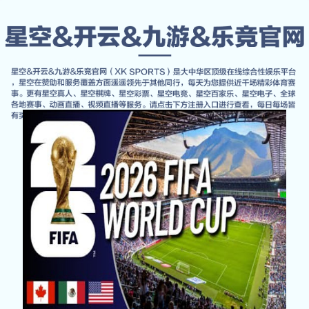
精品项目
巴萨与埃因霍温精彩对决比
赛录像回顾及精彩瞬间分析
2026-05-12
在激烈的足球赛场上，巴萨与埃因霍温展开了一场精彩对
决。本场比赛不仅展现了两队球员的高超技艺，也充满了
紧张刺激的瞬间。本文将从四个方面详细分析这场比赛，