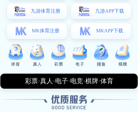
此外，双方还需不断调整战术以适应比赛变化。在激烈竞
争中，临场发挥至关重要。丁祥恩可能会根据丹羽的反应
调整自己的攻击方式，而丹羽则可能通过观察丁祥恩的一
招一式来寻找破绽，从而实现逆转。这使得每一次相遇都
成为策略博弈，也增加了比赛观赏性。
2、心理素质比较
心理素质是竞技体育中不可忽视的一部分。在高强度、高
压力的赛事中，运动员需要具备良好的心理调节能力。丁
祥恩在大赛中表现出的冷静和专注，使他能够迅速从失误
中恢复过来，而不会被情绪所左右。他对于自身状态有着
清晰的认知，这种自信心帮助他在关键分上保持稳定表
现。
相比之下，丹羽在面对强敌时有时会显得略微紧张。然
而，他也正是在这样的心理压力下成长起来，多次经历了
大赛洗礼后逐渐建立起自己的心理韧性。他懂得如何将这
种紧张转化为动力，在逆境中迎头赶上。因此，两者之间
不仅仅是技能上的比拼，更是在心理层面上的较量。
此外，每次交锋都是一种新的挑战，对双方来说都是一次