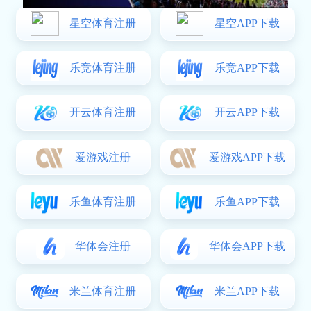
使得他们的比赛充满了悬念与精彩。本文将从四个方面详
细探讨这场对决的重要性，包括双方的技术分析、心理素
质、赛场表现以及历史背景等。通过这些角度，我们不仅
能够更好地理解丁祥恩与丹羽之间的较量，还能感受到乒
乓球运动的魅力和它所承载的荣耀与胜利。最终，文章将
对这场对决进行总结，展望未来的发展趋势。
1、双方技术分析
在现代乒乓球比赛中，技术水平是决定胜负的重要因素。
丁祥恩以其灵活多变的打法而著称，他善于运用旋转和速
度来压制对手。他常常通过快速发球和精准落点来掌控比
赛节奏，使得对手难以适应。而丹羽则是一位全面型选
手，以稳定性和防守反击见长，他能在关键时刻把握住机
会，通过巧妙的回球来寻找突破口。
两位选手在进攻模式上也存在明显差异。丁祥恩偏向于主
动进攻，他的一些强力扣杀往往令观众惊叹不已。而丹羽
则更注重防守，其反击能力极为出色，在接发球时能有效
利用对方失误。这种截然不同的风格使得比赛变得更加扑
朔迷离，让人期待双方如何在场上碰撞出火花。