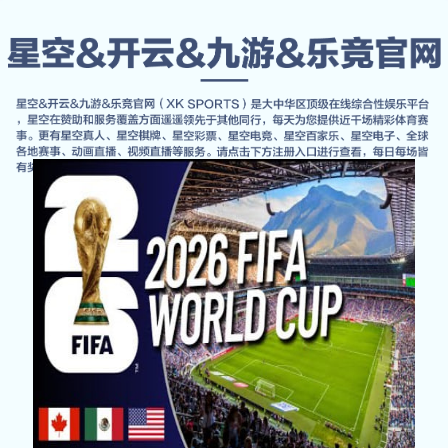
精品项目
丁祥恩与丹羽的精彩对决谁
将赢得乒乓球赛场的荣耀与
胜利
2026-04-14
在乒乓球的世界里，丁祥恩与丹羽的对决是一个备受瞩目
的焦点，两位选手各自拥有独特的技术风格和战术思维，