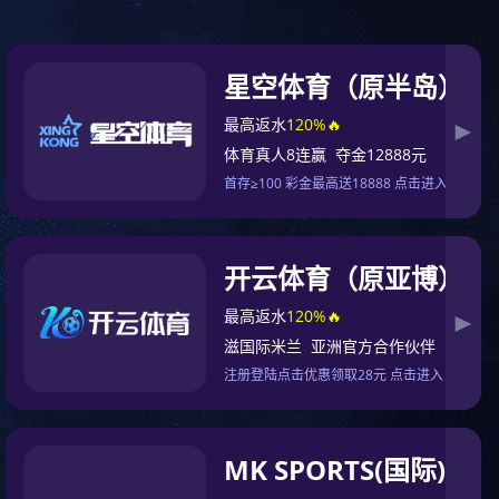
系
米兰电竞官网
频回放及