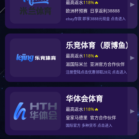
赛后分
2026-04-12
本文将围绕CBA上海对
性，分析两队在赛季中
四个方面深入剖析这场
解。
1、战术
本场比赛前，双方教练
击来打乱辽宁队的防守
来限制对手的二次进攻
在实际执行过程中，上
分回应对方。然而，在
段。
随着比赛进入关键时刻