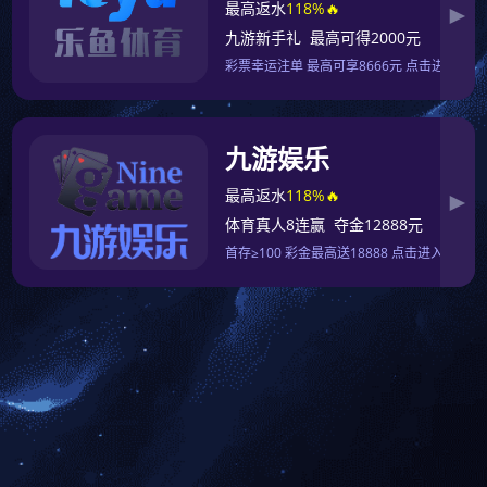
析全记录
辽宁的精彩直播视频回放及赛后分析进行全面探讨。首先，我们
的表现及本场比赛的关键时刻。接着，将从战术布置、球员表现
赛事。通过对各个环节的详细解读，旨在为篮球爱好者提供更为
布置与执行
团队都进行了充分的准备，尤其是在战术布置上。上海队选择了
布阵。而辽宁队则针对上海队的快攻特点，加强了防守端的轮转
机会。
海队利用外线投射制造空间，频频展开三分攻势，而辽宁队则选
上半场结束时，两支球队在比分上一直咬得很紧，这也使得下半
，双方教练也根据局势不断调整战术。上海队适时加强了挡拆配