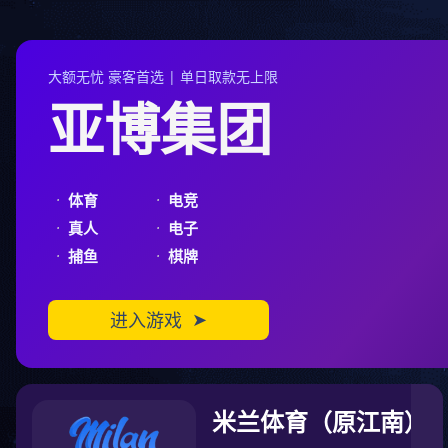
精品项目
CBA