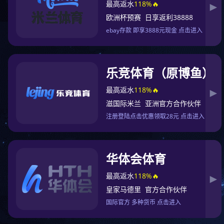
的深度
2026-01-27
本文主要探讨成都网球
平。文章从四个方面进
的重要性；第二部分分
化自身防守策略，提升
守不可或缺的一环。整
1、防守
成都网球队的防守体系
需要理解自己的角色和
能，从而形成强大的整
其次，个人技术能力也
精准的击球和快速的移
球队的士气和信心。