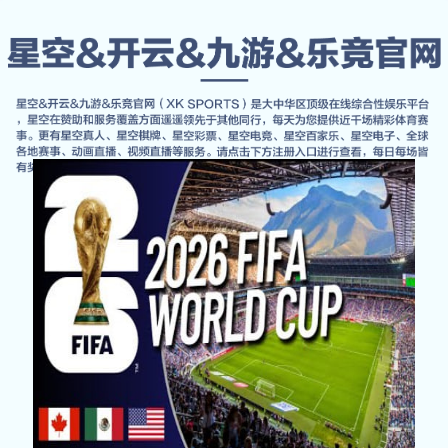
精品项目
詹姆斯父子同台即将成真布
朗尼正式宣布参加NBA选秀
2026-03-25
在篮球界，父子同台的情景一直以来都是无数球迷所期待
的梦想。而如今，这一梦想即将成真，因为詹姆斯的儿子
布朗尼正式宣布参加NBA选秀。这不仅是对詹姆斯职业生