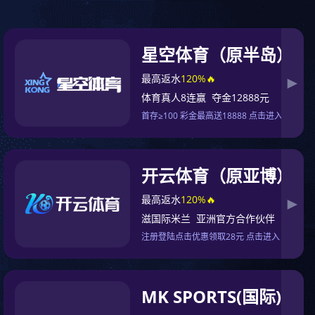
系
米兰电竞官网
LG战队