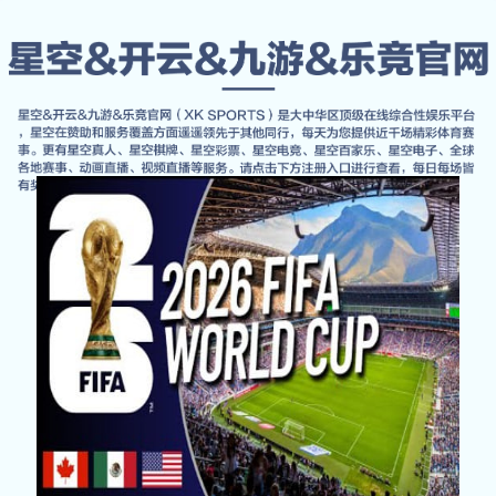
精品项目
皇马与巴黎激战即将开启直
播时间及观看方式全解析
2026-03-23
在即将到来的激战中，西班牙的皇家马德里与法国的巴黎
圣日耳曼将展开一场令人期待的对决。本文将对这场比赛
的直播时间及观看方式进行全面解析。从比赛的重要性、