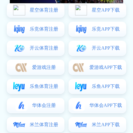
直播平台选择、技术支持及观赛体验等多个方面，为广大
球迷提供详细的信息，以确保每一位球迷都能够顺利观看
这一精彩赛事。无论是通过传统电视、网络直播还是移动
终端，所有相关信息将在接下来的内容中一一呈现，让我
们共同期待这场足球盛宴。
1、比赛的重要性
皇家马德里与巴黎圣日耳曼的对决不仅是一场普通的友谊
赛，更是两支顶级俱乐部之间实力的较量。这场比赛吸引
了全球数百万球迷的关注，其背后关乎的不仅仅是胜负，
还有各自球队在国际足坛中的地位和影响力。
对于皇家马德里而言，这支历史悠久的豪门球队一直以来
都以其辉煌的战绩而著称。此次对阵巴黎，可以看作是他
们在新赛季开始前的一次重要检验。而巴黎圣日耳曼近年
来也不断引进世界级球员，力求在欧冠舞台上有所突破，
因此双方之间必定会碰撞出精彩的火花。
此外，这场比赛还将为两队即将到来的正式赛事做好铺
垫，通过实战演练来调整阵容和战术，使得球队能以最佳
状态迎接更大的挑战。因此，球迷们对此次交锋充满期