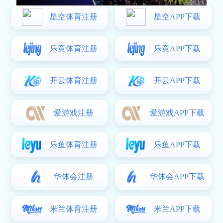
紧张刺激，并深入分析战术执行、球员状态以及教练策略
等方面。最后，通过总结两队的表现，展望未来比赛中的
可能走势，为球迷们提供更为透彻的理解和见解。
1、比赛前瞻与阵容分析
在比赛开始之前，两支球队都面临着各自的挑战。热火队
在赛季初期表现出色，但近期状态起伏不定。而活塞队则
希望能通过这场比赛提升士气，争取更多胜利。双方教练
在赛前也做了充分准备，对阵容进行了合理安排，以应对
各自对手的特点。
热火队依然以其强硬的防守著称，而活塞则更加注重快速
反击和外线投射。在首发阵容上，热火选择了他们最具实
力的球员，力求在内线建立优势。而活塞则尝试通过年轻
球员来增强速度与灵活性，这种不同风格的碰撞为比赛增
添了不少看点。
从历史交锋来看，热火往往能够占据心理优势，但活塞并
不是一个容易被击败的对手，因此本场较量充满悬念，也
引发了众多球迷对此战役的期待。
2、精彩瞬间回顾