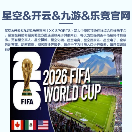
精品项目
热火对阵活塞精彩视频直播
回顾及赛后分析分享
2026-03-22
本文将对热火队与活塞队的精彩对决进行全面回顾，分析
比赛中的关键时刻和球员表现，同时探讨两队在赛后所需
改进的地方。通过视频直播回顾，我们将重新体验比赛的